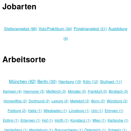
Jobarten
Stellenangebot (96)
Volo/Praktikum (34)
Projektangebot (21)
Ausbildung
(4)
Arbeitsorte
München (42)
Berlin (30)
Hamburg (15)
Köln (12)
Stuttgart (11)
Kempen (4)
Hannover (3)
Meßkirch (3)
Münster (3)
Frankfurt (3)
Bindlach (3)
Homeoffice (2)
Dortmund (2)
Leipzig (2)
Markdorf (2)
Bonn (2)
Würzburg (2)
Freiburg (2)
Halle (1)
Wiesbaden (1)
Lüneburg (1)
Ulm (1)
Ehingen (1)
Erding (1)
Erlangen (1)
Hof (1)
Hürth (1)
Konstanz (1)
Wien (1)
Karlsruhe (1)
Heidelberg (1)
Magdeburg (1)
Braunschweig (1)
Österreich (1)
Schweiz (1)