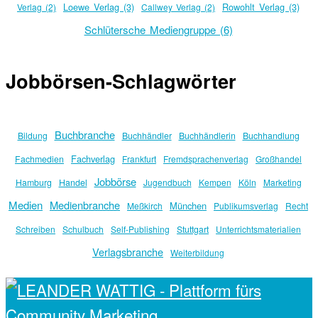
Loewe Verlag (3)
Rowohlt Verlag (3)
Verlag (2)
Callwey Verlag (2)
Schlütersche Mediengruppe (6)
Jobbörsen-Schlagwörter
Buchbranche
Bildung
Buchhändler
Buchhändlerin
Buchhandlung
Fachverlag
Fachmedien
Frankfurt
Fremdsprachenverlag
Großhandel
Jobbörse
Hamburg
Handel
Jugendbuch
Kempen
Köln
Marketing
Medien
Medienbranche
München
Meßkirch
Publikumsverlag
Recht
Schreiben
Schulbuch
Self-Publishing
Stuttgart
Unterrichtsmaterialien
Verlagsbranche
Weiterbildung