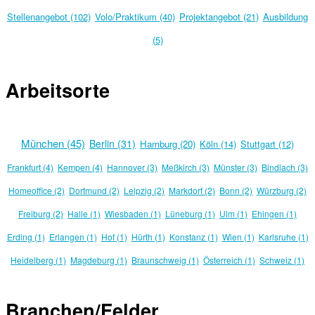
Stellenangebot (102)
Volo/Praktikum (40)
Projektangebot (21)
Ausbildung
(5)
Arbeitsorte
München (45)
Berlin (31)
Hamburg (20)
Köln (14)
Stuttgart (12)
Frankfurt (4)
Kempen (4)
Hannover (3)
Meßkirch (3)
Münster (3)
Bindlach (3)
Homeoffice (2)
Dortmund (2)
Leipzig (2)
Markdorf (2)
Bonn (2)
Würzburg (2)
Freiburg (2)
Halle (1)
Wiesbaden (1)
Lüneburg (1)
Ulm (1)
Ehingen (1)
Erding (1)
Erlangen (1)
Hof (1)
Hürth (1)
Konstanz (1)
Wien (1)
Karlsruhe (1)
Heidelberg (1)
Magdeburg (1)
Braunschweig (1)
Österreich (1)
Schweiz (1)
Branchen/Felder