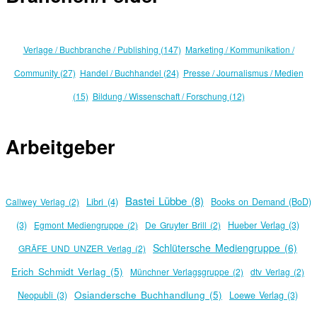
Verlage / Buchbranche / Publishing (147)
Marketing / Kommunikation /
Community (27)
Handel / Buchhandel (24)
Presse / Journalismus / Medien
(15)
Bildung / Wissenschaft / Forschung (12)
Arbeitgeber
Bastei Lübbe (8)
Libri (4)
Callwey Verlag (2)
Books on Demand (BoD)
(3)
Egmont Mediengruppe (2)
De Gruyter Brill (2)
Hueber Verlag (3)
Schlütersche Mediengruppe (6)
GRÄFE UND UNZER Verlag (2)
Erich Schmidt Verlag (5)
Münchner Verlagsgruppe (2)
dtv Verlag (2)
Osiandersche Buchhandlung (5)
Neopubli (3)
Loewe Verlag (3)