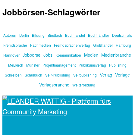
Jobbörsen-Schlagwörter
Berlin
Autoren
Bildung
Bindlach
Buchhandel
Buchhändler
Deutsch als
Fremdsprache
Fachmedien
Fremdsprachenverlag
Großhandel
Hamburg
Jobbörse
Jobs
Medien
Medienbranche
Hannover
Kommunikation
Meßkirch
Münster
Projektmanagement
Publikumsverlag
Publishing
Verlag
Verlage
Schreiben
Schulbuch
Self-Publishing
Selfpublishing
Verlagsbranche
Weiterbildung