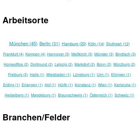
Arbeitsorte
München (45)
Berlin (31)
Hamburg (20)
Köln (14)
Stuttgart (12)
Frankfurt (4)
Kempen (4)
Hannover (3)
Meßkirch (3)
Münster (3)
Bindlach (3)
Homeoffice (2)
Dortmund (2)
Leipzig (2)
Markdorf (2)
Bonn (2)
Würzburg (2)
Freiburg (2)
Halle (1)
Wiesbaden (1)
Lüneburg (1)
Ulm (1)
Ehingen (1)
Erding (1)
Erlangen (1)
Hof (1)
Hürth (1)
Konstanz (1)
Wien (1)
Karlsruhe (1)
Heidelberg (1)
Magdeburg (1)
Braunschweig (1)
Österreich (1)
Schweiz (1)
Branchen/Felder