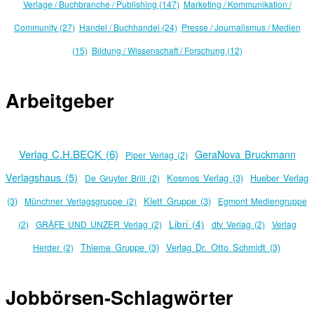
Verlage / Buchbranche / Publishing (147)
Marketing / Kommunikation /
Community (27)
Handel / Buchhandel (24)
Presse / Journalismus / Medien
(15)
Bildung / Wissenschaft / Forschung (12)
Arbeitgeber
Verlag C.H.BECK (6)
GeraNova Bruckmann
Piper Verlag (2)
Verlagshaus (5)
Kosmos Verlag (3)
Hueber Verlag
De Gruyter Brill (2)
(3)
Klett Gruppe (3)
Münchner Verlagsgruppe (2)
Egmont Mediengruppe
Libri (4)
(2)
GRÄFE UND UNZER Verlag (2)
dtv Verlag (2)
Verlag
Thieme Gruppe (3)
Verlag Dr. Otto Schmidt (3)
Herder (2)
Jobbörsen-Schlagwörter