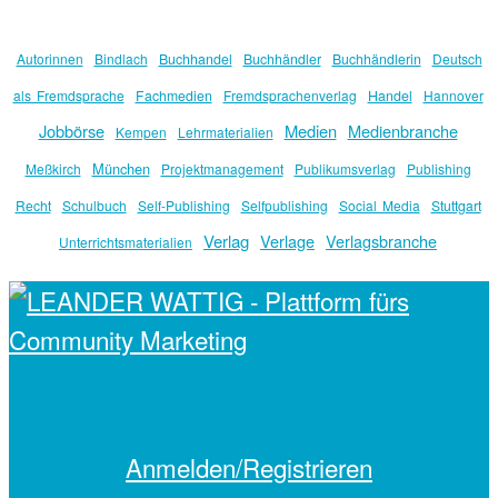
Autorinnen
Bindlach
Buchhandel
Buchhändler
Buchhändlerin
Deutsch
als Fremdsprache
Fachmedien
Fremdsprachenverlag
Handel
Hannover
Jobbörse
Medien
Medienbranche
Kempen
Lehrmaterialien
München
Meßkirch
Projektmanagement
Publikumsverlag
Publishing
Recht
Schulbuch
Self-Publishing
Selfpublishing
Social Media
Stuttgart
Verlag
Verlage
Verlagsbranche
Unterrichtsmaterialien
Anmelden/Registrieren