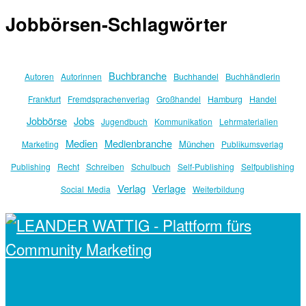
Jobbörsen-Schlagwörter
Buchbranche
Autoren
Autorinnen
Buchhandel
Buchhändlerin
Frankfurt
Fremdsprachenverlag
Großhandel
Hamburg
Handel
Jobbörse
Jobs
Jugendbuch
Kommunikation
Lehrmaterialien
Medien
Medienbranche
München
Marketing
Publikumsverlag
Publishing
Recht
Schreiben
Schulbuch
Self-Publishing
Selfpublishing
Verlag
Verlage
Social Media
Weiterbildung