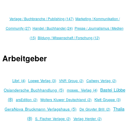
Verlage / Buchbranche / Publishing (147)
Marketing / Kommunikation /
Community (27)
Handel / Buchhandel (24)
Presse / Journalismus / Medien
(15)
Bildung / Wissenschaft / Forschung (12)
Arbeitgeber
Libri (4)
Loewe Verlag (3)
VNR Group (2)
Callwey Verlag (2)
Bastei Lübbe
Osiandersche Buchhandlung (5)
moses. Verlag (4)
(8)
arsEdition (2)
Wolters Kluwer Deutschland (2)
Klett Gruppe (3)
Thalia
GeraNova Bruckmann Verlagshaus (5)
De Gruyter Brill (2)
(8)
S. Fischer Verlage (2)
Verlag Herder (2)