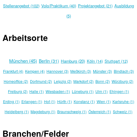
Stellenangebot (102)
Volo/Praktikum (40)
Projektangebot (21)
Ausbildung
(5)
Arbeitsorte
München (45)
Berlin (31)
Hamburg (20)
Köln (14)
Stuttgart (12)
Frankfurt (4)
Kempen (4)
Hannover (3)
Meßkirch (3)
Münster (3)
Bindlach (3)
Homeoffice (2)
Dortmund (2)
Leipzig (2)
Markdorf (2)
Bonn (2)
Würzburg (2)
Freiburg (2)
Halle (1)
Wiesbaden (1)
Lüneburg (1)
Ulm (1)
Ehingen (1)
Erding (1)
Erlangen (1)
Hof (1)
Hürth (1)
Konstanz (1)
Wien (1)
Karlsruhe (1)
Heidelberg (1)
Magdeburg (1)
Braunschweig (1)
Österreich (1)
Schweiz (1)
Branchen/Felder