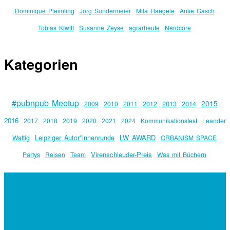
Dominique Pleimling
Jörg Sundermeier
Mila Haegele
Anke Gasch
Tobias Kiwitt
Susanne Zeyse
agrarheute
Nerdcore
Kategorien
#pubnpub Meetup
2015
2013
2014
2009
2010
2011
2012
2016
2017
2018
2019
2020
2021
2024
Kommunikationsfest
Leander
Leipziger Autor*innenrunde
LW AWARD
Wattig
ORBANISM SPACE
Virenschleuder-Preis
Partys
Reisen
Team
Was mit Büchern