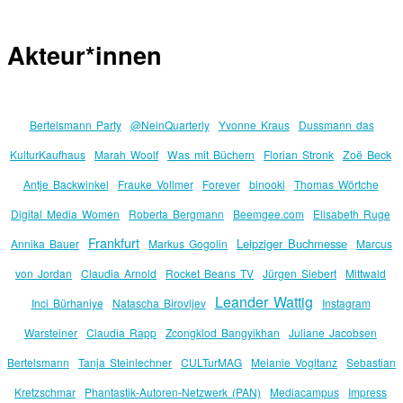
Akteur*innen
Bertelsmann Party
@NeinQuarterly
Yvonne Kraus
Dussmann das
KulturKaufhaus
Marah Woolf
Was mit Büchern
Florian Stronk
Zoë Beck
Antje Backwinkel
Frauke Vollmer
Forever
binooki
Thomas Wörtche
Digital Media Women
Roberta Bergmann
Beemgee.com
Elisabeth Ruge
Frankfurt
Leipziger Buchmesse
Annika Bauer
Markus Gogolin
Marcus
von Jordan
Claudia Arnold
Rocket Beans TV
Jürgen Siebert
Mittwald
Leander Wattig
Inci Bürhaniye
Natascha Birovljev
Instagram
Warsteiner
Claudia Rapp
Zcongklod Bangyikhan
Juliane Jacobsen
Bertelsmann
Tanja Steinlechner
CULTurMAG
Melanie Vogltanz
Sebastian
Kretzschmar
Phantastik-Autoren-Netzwerk (PAN)
Mediacampus
Impress