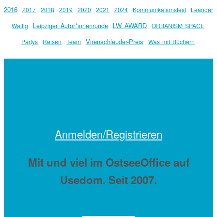
2016
2017
2018
2019
2020
2021
2024
Kommunikationsfest
Leander
Leipziger Autor*innenrunde
LW AWARD
Wattig
ORBANISM SPACE
Virenschleuder-Preis
Partys
Reisen
Team
Was mit Büchern
Anmelden/Registrieren
Mit
und viel
im OstseeOffice auf
Usedom. Seit 2007.