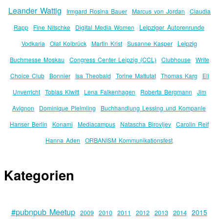
Leander Wattig
Irmgard Rosina Bauer
Marcus von Jordan
Claudia
Rapp
Fine Nitschke
Digital Media Women
Leipziger Autorenrunde
Leipzig
Vodkaria
Olaf Kolbrück
Martin Krist
Susanne Kasper
Buchmesse Moskau
Congress Center Leipzig (CCL)
Clubhouse
Write
Choice Club
Bonnier
Isa Theobald
Torine Mattutat
Thomas Karg
Eli
Unverricht
Tobias Kiwitt
Lena Falkenhagen
Roberta Bergmann
Jim
Avignon
Dominique Pleimling
Buchhandlung Lessing und Kompanie
Hanser Berlin
Konami
Mediacampus
Natascha Birovljev
Carolin Reif
Hanna Aden
ORBANISM Kommunikationsfest
Kategorien
#pubnpub Meetup
2015
2013
2014
2009
2010
2011
2012