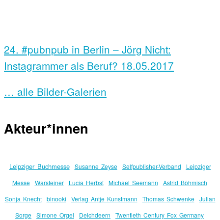
24. #pubnpub in Berlin – Jörg Nicht:
Instagrammer als Beruf?
18.05.2017
… alle Bilder-Galerien
Akteur*innen
Leipziger Buchmesse
Susanne Zeyse
Selfpublisher-Verband
Leipziger
Messe
Warsteiner
Lucia Herbst
Michael Seemann
Astrid Böhmisch
Sonja Knecht
binooki
Verlag Antje Kunstmann
Thomas Schwenke
Julian
Sorge
Simone Orgel
Deichdeern
Twentieth Century Fox Germany