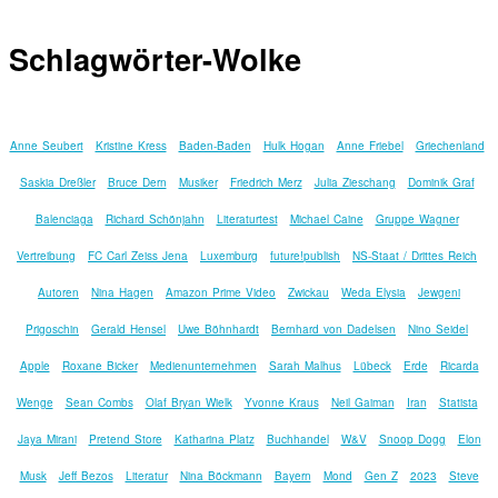
Schlagwörter-Wolke
Anne Seubert
Kristine Kress
Baden-Baden
Hulk Hogan
Anne Friebel
Griechenland
Saskia Dreßler
Bruce Dern
Musiker
Friedrich Merz
Julia Zieschang
Dominik Graf
Balenciaga
Richard Schönjahn
Literaturtest
Michael Caine
Gruppe Wagner
Vertreibung
FC Carl Zeiss Jena
Luxemburg
future!publish
NS-Staat / Drittes Reich
Autoren
Nina Hagen
Amazon Prime Video
Zwickau
Weda Elysia
Jewgeni
Prigoschin
Gerald Hensel
Uwe Böhnhardt
Bernhard von Dadelsen
Nino Seidel
Apple
Roxane Bicker
Medienunternehmen
Sarah Malhus
Lübeck
Erde
Ricarda
Wenge
Sean Combs
Olaf Bryan Wielk
Yvonne Kraus
Neil Gaiman
Iran
Statista
Jaya Mirani
Pretend Store
Katharina Platz
Buchhandel
W&V
Snoop Dogg
Elon
Musk
Jeff Bezos
Literatur
Nina Böckmann
Bayern
Mond
Gen Z
2023
Steve