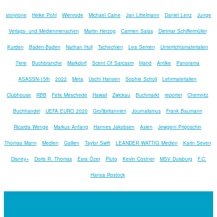
storytone
Heike Pohl
Wienrode
Michael Caine
Jan Littelmann
Daniel Lenz
Junge
Verlags- und Medienmenschen
Martin Herzog
Carmen Salas
Dietmar Schiffermüller
Kurden
Baden-Baden
Nathan Hull
Tschechien
Lea Semen
Unterrichtsmaterialien
Tiere
Buchbranche
Markdorf
Scent Of Sarcasm
Irland
Antike
Panorama
ASASSN-15lh
2022
Meta
Uschi Hansen
Sophie Scholl
Lehrmaterialien
Clubhouse
RBB
Felix Meschede
Hawaii
Zwickau
Buchmarkt
reporter
Chemnitz
Buchhandel
UEFA EURO 2020
Großbritannien
Journalismus
Frank Baumann
Ricarda Wenge
Markus Anfang
Hannes Jakobsen
Asien
Jewgeni Prigoschin
Thomas Mann
Medien
Gallien
Taylor Swift
LEANDER WATTIG Medien
Karin Seven
Disney+
Doris R. Thomas
Esra Özer
Pluto
Kevin Costner
MSV Duisburg
F.C.
Hansa Rostock