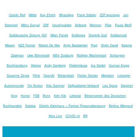
Carolin Reif
Militär
Kay Ehrich
WhatsApp
Frank Stäbler
ZDF.reportage
Jan
Stremmel
Mithu Sanyal
ZDF
future!publish
Ahlbeck
Wohnen
Pilze
Paula Weiß
Süddeutsche Zeitung (SZ)
Milan Panek
Südkorea
Dominik Graf
Solidarność
Wissen
NZZ Format
Robert De Niro
Antje Backwinkel
Prag
Shirin David
Salome
Zadegan
Uwe Böhnhardt
MSV Duisburg
Rüdiger Wischenbart
Schlangen
Buchhandlung
Hiphop
Andy Samberg
Fledermäuse
Ina Seidel
Gunnar Krupp
Susanne Zeyse
Filme
OpenAI
Börsenblatt
Florian Decker
Migration
Leipziger
Autorenrunde
Tim Burton
Kira Gantner
Selfpublisher-Verband
Leo Spors
Stephen
King
Humor
FSB
Bonn
Kirin Kiki
Lektorat
Börsenverein des Deutschen
Buchhandels
Statista
Dörrich Kleinhans + Partner Personalberatung
Bettina Wiegand
Nina Linz
COVID-19
BR