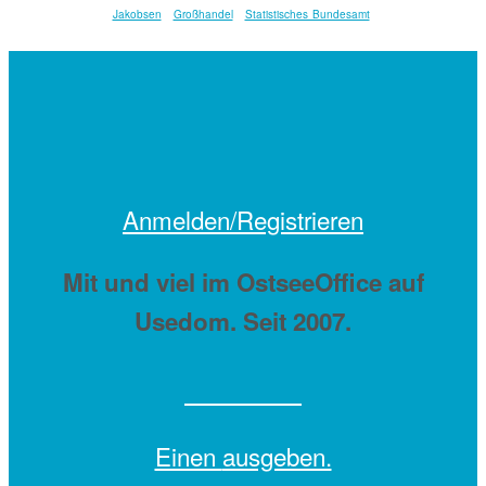
Jakobsen
Großhandel
Statistisches Bundesamt
Anmelden/Registrieren
Mit
und viel
im OstseeOffice auf
Usedom. Seit 2007.
Einen
ausgeben.