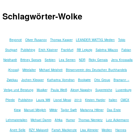
Schlagwörter-Wolke
Beyoncé
Oliver Rusanov
Thomas Kasper
LEANDER WATTIG Medien
Tokio
Stuttgart
Publishing
Erich Kästner
Frankfurt
RB Leipzig
Sabrina Milazzo
Fabian
Neidhardt
Britney Spears
Serbien
Lea Semen
NDR
Ricky Gervais
Jens Knossalla
(Knossi)
Mittelalter
Michael Meisheit
Börsenverein des Deutschen Buchhandels
Zwickau
Jochen Klepper
Katharina Vorndran
Bookwire
Otto Group
Bramann –
Verlag und Beratung
Musiker
Paula Weiß
Alexej Nawalny
Superreiche
Luxemburg
Pferde
Publishing
Laura Will
Lionel Messi
2013
Kirsten Harder
Italien
CMCX
Kiew
Manuel Möglich
Militär
Taylor Swift
Marianna Hillmer
Das Erste
Lehrmaterialien
Michael Damm
Afrika
Humor
Thomas Niemietz
Lutz Ackermann
Anett Selle
RZY Makaveli
Farrah Mackenzie
Lisa Altmeier
Medien
Hannes