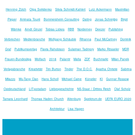
Henning Zülch
Olga Sviridenko
Silvia Schmidt-Kahlert
Lutz Ackermann
Maximilian
Pieper
Aminata Touré
Bommersheim Consulting
Dating
Jonas Schreijäg
Birgit
Wärnke
Arndt Ginzel
Tobias Lickes
RBB
Norderney
Deezer
Publishing
Verbrechen
Medienbranche
Wolfgang Schäuble
Rihanna
Paul McCartney
Dominik
Graf
Publikumsverlag
Flavia Rahobison
Sulaiman Tadmory
Marko Rösseler
MDR
Frauen-Bundesliga
Wolfach
2018
Palantir
Mafia
ZDF
Buchmarkt
Milan Panek
Verlagsbranche
Kreativität
Tim Burton
Tinder
The D.O.C.
Agatha Christie
Sabrina
Milazzo
Wu-Tang Clan
Hans Scholl
Michael Caine
Künstler
KI
Gunnar Rossow
Ostdeutschland
LIT:potsdam
Liebesgeschichte
NS-Staat / Drittes Reich
Olaf Scholz
Tamara Leonhard
Thomas Haden Church
Altenburg
Spektrum.de
UEFA EURO 2020
Architektur
Lisa Hagen