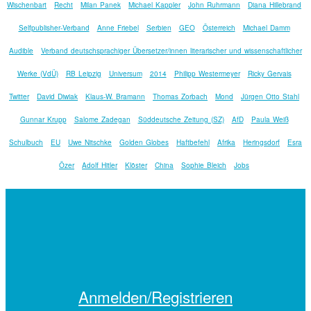
Wischenbart
Recht
Milan Panek
Michael Kappler
John Ruhrmann
Diana Hillebrand
Selfpublisher-Verband
Anne Friebel
Serbien
GEO
Österreich
Michael Damm
Audible
Verband deutschsprachiger Übersetzer/innen literarischer und wissenschaftlicher
Werke (VdÜ)
RB Leipzig
Universum
2014
Philipp Westermeyer
Ricky Gervais
Twitter
David Diwiak
Klaus-W. Bramann
Thomas Zorbach
Mond
Jürgen Otto Stahl
Gunnar Krupp
Salome Zadegan
Süddeutsche Zeitung (SZ)
AfD
Paula Weiß
Schulbuch
EU
Uwe Nitschke
Golden Globes
Haftbefehl
Afrika
Heringsdorf
Esra
Özer
Adolf Hitler
Klöster
China
Sophie Bleich
Jobs
Anmelden/Registrieren