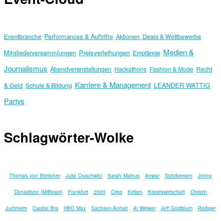
Eventbranche
Performances & Auftritte
Aktionen, Deals & Wettbewerbe
Medien &
Preisverleihungen
Mitgliederversammlungen
Empfänge
Journalismus
Abendveranstaltungen
Hackathons
Fashion & Mode
Recht
Karriere & Management
LEANDER WATTIG
& Geld
Schule & Bildung
Partys
Schlagwörter-Wolke
Thomas von Bötticher
Julia Cruschwitz
Sarah Malhus
Anwar
Spitzbergen
Jimmy
Donaldson (MrBeast)
Frankfurt
2020
Crips
Kelten
Kreativwirtschaft
Christin
Juchheim
Capital Bra
HBO Max
Sachsen-Anhalt
Ai Weiwei
Jeff Goldblum
Rüdiger