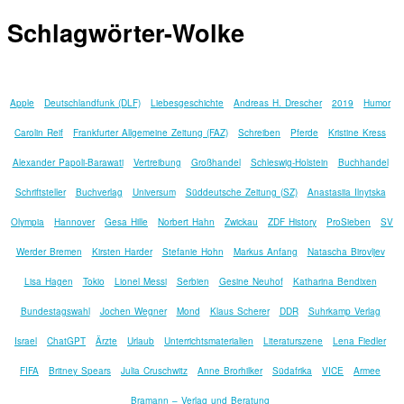
Schlagwörter-Wolke
Apple
Deutschlandfunk (DLF)
Liebesgeschichte
Andreas H. Drescher
2019
Humor
Carolin Reif
Frankfurter Allgemeine Zeitung (FAZ)
Schreiben
Pferde
Kristine Kress
Alexander Papoli-Barawati
Vertreibung
Großhandel
Schleswig-Holstein
Buchhandel
Schriftsteller
Buchverlag
Universum
Süddeutsche Zeitung (SZ)
Anastasiia Ilnytska
Olympia
Hannover
Gesa Hille
Norbert Hahn
Zwickau
ZDF History
ProSieben
SV
Werder Bremen
Kirsten Harder
Stefanie Hohn
Markus Anfang
Natascha Birovljev
Lisa Hagen
Tokio
Lionel Messi
Serbien
Gesine Neuhof
Katharina Bendixen
Bundestagswahl
Jochen Wegner
Mond
Klaus Scherer
DDR
Suhrkamp Verlag
Israel
ChatGPT
Ärzte
Urlaub
Unterrichtsmaterialien
Literaturszene
Lena Fiedler
FIFA
Britney Spears
Julia Cruschwitz
Anne Brorhilker
Südafrika
VICE
Armee
Bramann – Verlag und Beratung