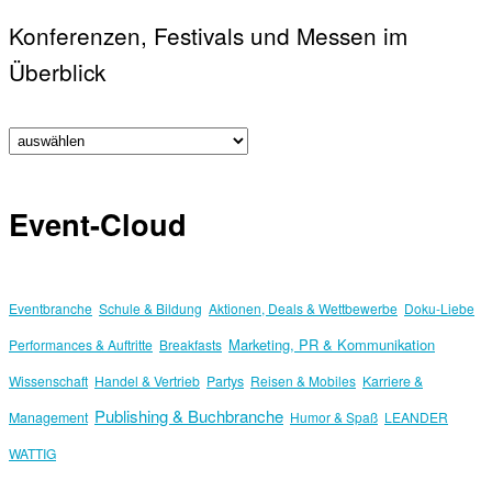
Konferenzen, Festivals und Messen im
Überblick
Event-Cloud
Eventbranche
Schule & Bildung
Aktionen, Deals & Wettbewerbe
Doku-Liebe
Marketing, PR & Kommunikation
Performances & Auftritte
Breakfasts
Wissenschaft
Handel & Vertrieb
Partys
Reisen & Mobiles
Karriere &
Publishing & Buchbranche
Management
Humor & Spaß
LEANDER
WATTIG