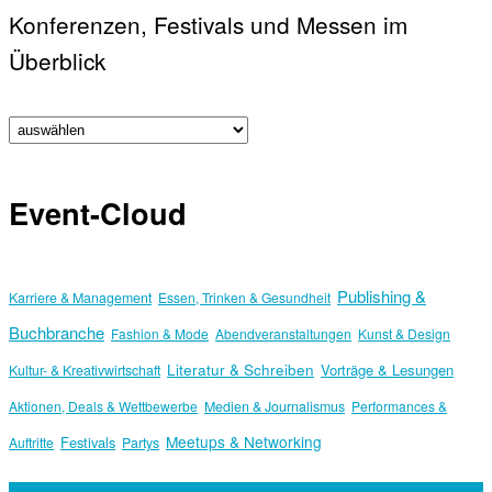
Konferenzen, Festivals und Messen im
Überblick
Event-Cloud
Publishing &
Karriere & Management
Essen, Trinken & Gesundheit
Buchbranche
Fashion & Mode
Abendveranstaltungen
Kunst & Design
Literatur & Schreiben
Vorträge & Lesungen
Kultur- & Kreativwirtschaft
Aktionen, Deals & Wettbewerbe
Medien & Journalismus
Performances &
Meetups & Networking
Festivals
Auftritte
Partys