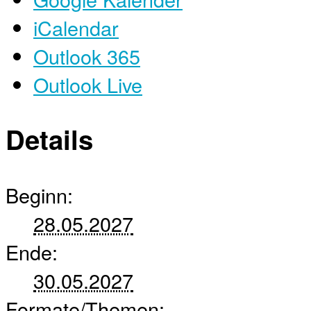
iCalendar
Outlook 365
Outlook Live
Details
Beginn:
28.05.2027
Ende:
30.05.2027
Formate/Themen: