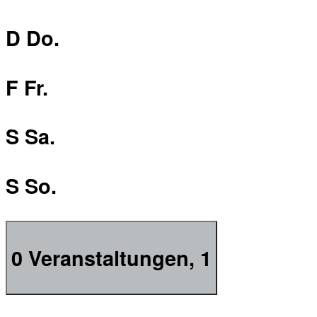
D
Do.
F
Fr.
S
Sa.
S
So.
0 Veranstaltungen,
1