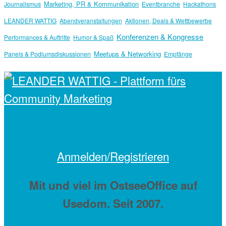
Marketing, PR & Kommunikation
Journalismus
Eventbranche
Hackathons
LEANDER WATTIG
Abendveranstaltungen
Aktionen, Deals & Wettbewerbe
Konferenzen & Kongresse
Performances & Auftritte
Humor & Spaß
Meetups & Networking
Panels & Podiumsdiskussionen
Empfänge
Anmelden/Registrieren
Mit
und viel
im OstseeOffice auf
Usedom. Seit 2007.