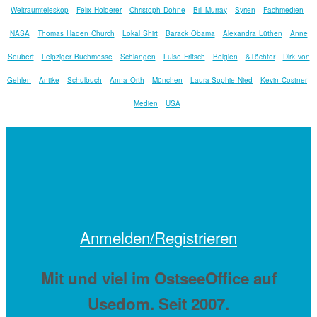
Weltraumteleskop
Felix Holderer
Christoph Dohne
Bill Murray
Syrien
Fachmedien
NASA
Thomas Haden Church
Lokal Shirt
Barack Obama
Alexandra Lüthen
Anne
Seubert
Leipziger Buchmesse
Schlangen
Luise Fritsch
Belgien
&Töchter
Dirk von
Gehlen
Antike
Schulbuch
Anna Orth
München
Laura-Sophie Nied
Kevin Costner
Medien
USA
Anmelden/Registrieren
Mit
und viel
im OstseeOffice auf
Usedom. Seit 2007.