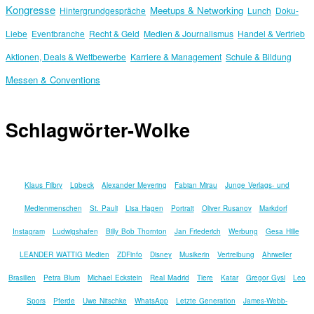
Kongresse
Meetups & Networking
Hintergrundgespräche
Lunch
Doku-
Liebe
Eventbranche
Recht & Geld
Medien & Journalismus
Handel & Vertrieb
Aktionen, Deals & Wettbewerbe
Karriere & Management
Schule & Bildung
Messen & Conventions
Schlagwörter-Wolke
Klaus Filbry
Lübeck
Alexander Meyering
Fabian Mirau
Junge Verlags- und
Medienmenschen
St. Pauli
Lisa Hagen
Portrait
Oliver Rusanov
Markdorf
Instagram
Ludwigshafen
Billy Bob Thornton
Jan Friederich
Werbung
Gesa Hille
LEANDER WATTIG Medien
ZDFinfo
Disney
Musikerin
Vertreibung
Ahrweiler
Brasilien
Petra Blum
Michael Eckstein
Real Madrid
Tiere
Katar
Gregor Gysi
Leo
Spors
Pferde
Uwe Nitschke
WhatsApp
Letzte Generation
James-Webb-