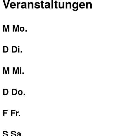
Veranstaltungen
M
Mo.
D
Di.
M
Mi.
D
Do.
F
Fr.
S
Sa.