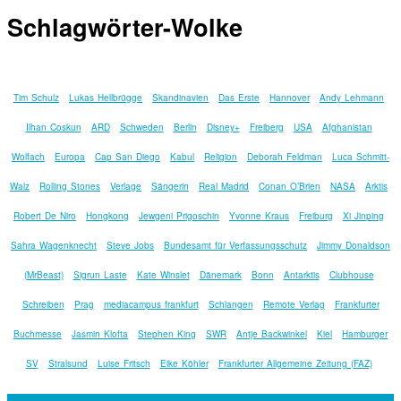
Schlagwörter-Wolke
Tim Schulz
Lukas Hellbrügge
Skandinavien
Das Erste
Hannover
Andy Lehmann
Ilhan Coskun
ARD
Schweden
Berlin
Disney+
Freiberg
USA
Afghanistan
Wolfach
Europa
Cap San Diego
Kabul
Religion
Deborah Feldman
Luca Schmitt-
Walz
Rolling Stones
Verlage
Sängerin
Real Madrid
Conan O’Brien
NASA
Arktis
Robert De Niro
Hongkong
Jewgeni Prigoschin
Yvonne Kraus
Freiburg
Xi Jinping
Sahra Wagenknecht
Steve Jobs
Bundesamt für Verfassungsschutz
Jimmy Donaldson
(MrBeast)
Sigrun Laste
Kate Winslet
Dänemark
Bonn
Antarktis
Clubhouse
Schreiben
Prag
mediacampus frankfurt
Schlangen
Remote Verlag
Frankfurter
Buchmesse
Jasmin Klofta
Stephen King
SWR
Antje Backwinkel
Kiel
Hamburger
SV
Stralsund
Luise Fritsch
Eike Köhler
Frankfurter Allgemeine Zeitung (FAZ)