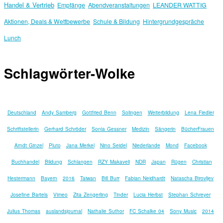
Handel & Vertrieb
Empfänge
Abendveranstaltungen
LEANDER WATTIG
Aktionen, Deals & Wettbewerbe
Schule & Bildung
Hintergrundgespräche
Lunch
Schlagwörter-Wolke
Deutschland
Andy Samberg
Gottfried Benn
Solingen
Weiterbildung
Lena Fiedler
Schriftstellerin
Gerhard Schröder
Sonia Gessner
Medizin
Sängerin
BücherFrauen
Arndt Ginzel
Pluto
Jana Merkel
Nino Seidel
Niederlande
Mond
Facebook
Buchhandel
Bildung
Schlangen
RZY Makaveli
NDR
Japan
Rügen
Christian
Hestermann
Bayern
2016
Taiwan
Bill Burr
Fabian Neidhardt
Natascha Birovljev
Josefine Bartels
Vimeo
Zita Zengerling
Tinder
Lucia Herbst
Stephan Schreyer
Julius Thomas
auslandsjournal
Nathalie Suthor
FC Schalke 04
Sony Music
2014