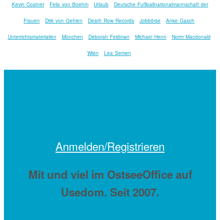
Kevin Costner
Felix von Boehm
Urlaub
Deutsche Fußballnationalmannschaft der
Frauen
Dirk von Gehlen
Death Row Records
Jobbörse
Anke Gasch
Unterrichtsmaterialien
München
Deborah Feldman
Michael Henn
Norm Macdonald
Wien
Lea Semen
Anmelden/Registrieren
Mit
und viel
im OstseeOffice auf
Usedom. Seit 2007.