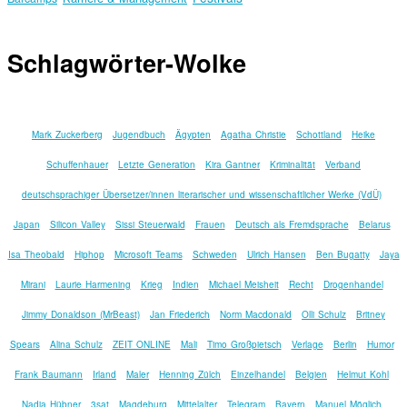
Schlagwörter-Wolke
Mark Zuckerberg
Jugendbuch
Ägypten
Agatha Christie
Schottland
Heike
Schuffenhauer
Letzte Generation
Kira Gantner
Kriminalität
Verband
deutschsprachiger Übersetzer/innen literarischer und wissenschaftlicher Werke (VdÜ)
Japan
Silicon Valley
Sissi Steuerwald
Frauen
Deutsch als Fremdsprache
Belarus
Isa Theobald
Hiphop
Microsoft Teams
Schweden
Ulrich Hansen
Ben Bugatty
Jaya
Mirani
Laurie Harmening
Krieg
Indien
Michael Meisheit
Recht
Drogenhandel
Jimmy Donaldson (MrBeast)
Jan Friederich
Norm Macdonald
Olli Schulz
Britney
Spears
Alina Schulz
ZEIT ONLINE
Mali
Timo Großpietsch
Verlage
Berlin
Humor
Frank Baumann
Irland
Maler
Henning Zülch
Einzelhandel
Belgien
Helmut Kohl
Nadja Hübner
3sat
Magdeburg
Mittelalter
Telegram
Bayern
Manuel Möglich