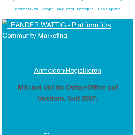
Römisches Reich
Solingen
Cally Stronk
Werdegang
Bundestagswahl
Anmelden/Registrieren
Mit
und viel
im OstseeOffice auf
Usedom. Seit 2007.