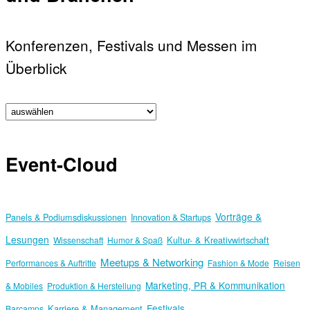
Konferenzen, Festivals und Messen im
Überblick
Event-Cloud
Vorträge &
Panels & Podiumsdiskussionen
Innovation & Startups
Lesungen
Kultur- & Kreativwirtschaft
Wissenschaft
Humor & Spaß
Meetups & Networking
Performances & Auftritte
Fashion & Mode
Reisen
Marketing, PR & Kommunikation
& Mobiles
Produktion & Herstellung
Festivals
Karriere & Management
Barcamps