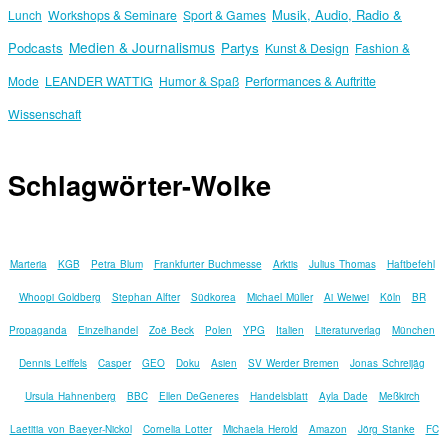
Musik, Audio, Radio &
Lunch
Workshops & Seminare
Sport & Games
Medien & Journalismus
Podcasts
Partys
Kunst & Design
Fashion &
Mode
LEANDER WATTIG
Humor & Spaß
Performances & Auftritte
Wissenschaft
Schlagwörter-Wolke
Marteria
KGB
Petra Blum
Frankfurter Buchmesse
Arktis
Julius Thomas
Haftbefehl
Whoopi Goldberg
Stephan Alfter
Südkorea
Michael Müller
Ai Weiwei
Köln
BR
Propaganda
Einzelhandel
Zoë Beck
Polen
YPG
Italien
Literaturverlag
München
Dennis Leiffels
Casper
GEO
Doku
Asien
SV Werder Bremen
Jonas Schreijäg
Ursula Hahnenberg
BBC
Ellen DeGeneres
Handelsblatt
Ayla Dade
Meßkirch
Laetitia von Baeyer-Nickol
Cornelia Lotter
Michaela Herold
Amazon
Jörg Stanke
FC