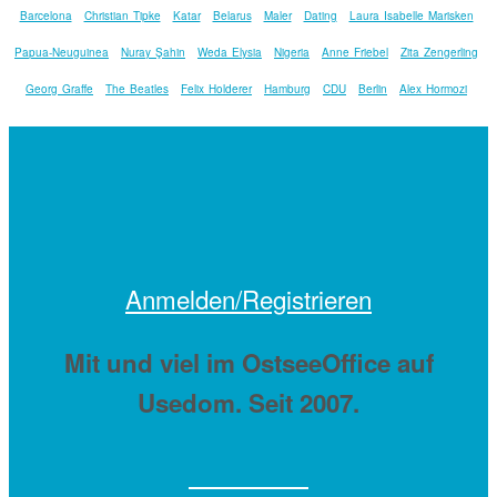
Barcelona
Christian Tipke
Katar
Belarus
Maler
Dating
Laura Isabelle Marisken
Papua-Neuguinea
Nuray Şahin
Weda Elysia
Nigeria
Anne Friebel
Zita Zengerling
Georg Graffe
The Beatles
Felix Holderer
Hamburg
CDU
Berlin
Alex Hormozi
Anmelden/Registrieren
Mit
und viel
im OstseeOffice auf
Usedom. Seit 2007.