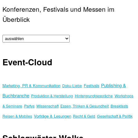
Konferenzen, Festivals und Messen im
Überblick
Event-Cloud
Publishing &
Marketing, PR & Kommunikation
Festivals
Doku-Liebe
Buchbranche
Produktion & Herstellung
Hintergrundgespräche
Workshops
& Seminare
Partys
Wissenschaft
Essen, Trinken & Gesundheit
Breakfasts
Vorträge & Lesungen
Reisen & Mobiles
Recht & Geld
Gesellschaft & Politik
Schlagwörter-Wolke