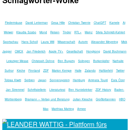
Fledermäuse
David Letterman
Gesa Hille
Christian Twente
ChatGPT
Kamele
Ai
Weiwei
Klaudia Szabo
Mond
Reisen
Tinder
RTL+
Mainz
Silvia Schmidt-Kahlert
Sportschau
Hans Scholl
Laura Will
Wissenschaft
Autorin
Alexander Meyering
Mick
Jagger
CMCX
Jan Friederich
Apple TV+
Gesellschaft
Hongkong
David Bochmann
Leipziger Messe
Christoph Dohne
Ben Bugatty
Solingen
Borkenkäfer
Nathalie
Suthor
Kirche
Finnland
ZDF
Marion Kempe
Halle
Zalando
Haftbefehl
Twitter
Tobias Kiwitt
Serbien
Japan
Sonnensystem
Hamburg
Aminata Touré
Esra Özer
Jan Stremmel
Schriftstellerin
Literaturtest
Ben Huntebrinker
ZDF History
Baden-
Württemberg
Bramann – Verlag und Beratung
Julian Kiesche
Großbritannien
HBO
Max
Matthias Matting
Armee