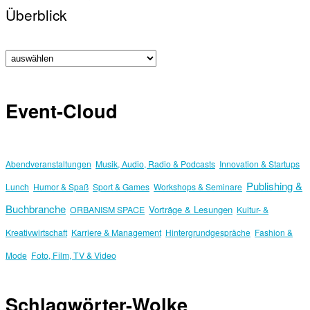
Überblick
Event-Cloud
Abendveranstaltungen
Musik, Audio, Radio & Podcasts
Innovation & Startups
Publishing &
Lunch
Humor & Spaß
Sport & Games
Workshops & Seminare
Buchbranche
Vorträge & Lesungen
ORBANISM SPACE
Kultur- &
Kreativwirtschaft
Karriere & Management
Hintergrundgespräche
Fashion &
Mode
Foto, Film, TV & Video
Schlagwörter-Wolke