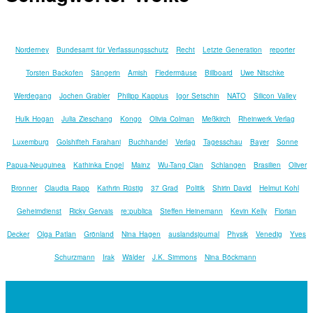
Norderney
Bundesamt für Verfassungsschutz
Recht
Letzte Generation
reporter
Torsten Backofen
Sängerin
Amish
Fledermäuse
Billboard
Uwe Nitschke
Werdegang
Jochen Grabler
Philipp Kappius
Igor Setschin
NATO
Silicon Valley
Hulk Hogan
Julia Zieschang
Kongo
Olivia Colman
Meßkirch
Rheinwerk Verlag
Luxemburg
Golshifteh Farahani
Buchhandel
Verlag
Tagesschau
Bayer
Sonne
Papua-Neuguinea
Kathinka Engel
Mainz
Wu-Tang Clan
Schlangen
Brasilien
Oliver
Bronner
Claudia Rapp
Kathrin Rüstig
37 Grad
Politik
Shirin David
Helmut Kohl
Geheimdienst
Ricky Gervais
re:publica
Steffen Heinemann
Kevin Kelly
Florian
Decker
Olga Patlan
Grönland
Nina Hagen
auslandsjournal
Physik
Venedig
Yves
Schurzmann
Irak
Wälder
J.K. Simmons
Nina Böckmann