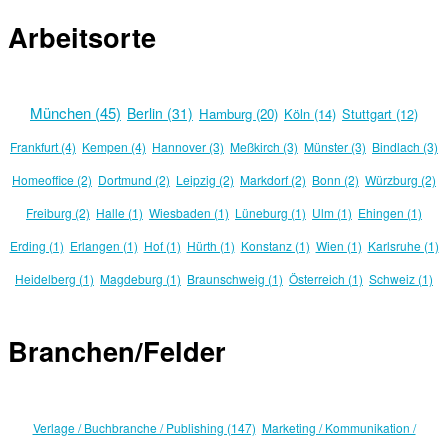
Arbeitsorte
München (45)
Berlin (31)
Hamburg (20)
Köln (14)
Stuttgart (12)
Frankfurt (4)
Kempen (4)
Hannover (3)
Meßkirch (3)
Münster (3)
Bindlach (3)
Homeoffice (2)
Dortmund (2)
Leipzig (2)
Markdorf (2)
Bonn (2)
Würzburg (2)
Freiburg (2)
Halle (1)
Wiesbaden (1)
Lüneburg (1)
Ulm (1)
Ehingen (1)
Erding (1)
Erlangen (1)
Hof (1)
Hürth (1)
Konstanz (1)
Wien (1)
Karlsruhe (1)
Heidelberg (1)
Magdeburg (1)
Braunschweig (1)
Österreich (1)
Schweiz (1)
Branchen/Felder
Verlage / Buchbranche / Publishing (147)
Marketing / Kommunikation /