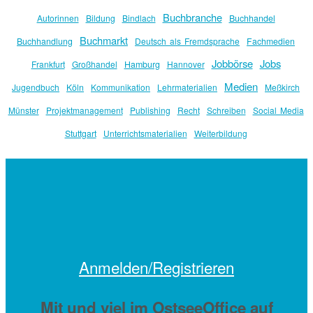
Buchbranche
Autorinnen
Bildung
Bindlach
Buchhandel
Buchmarkt
Buchhandlung
Deutsch als Fremdsprache
Fachmedien
Jobbörse
Jobs
Frankfurt
Großhandel
Hamburg
Hannover
Medien
Jugendbuch
Köln
Kommunikation
Lehrmaterialien
Meßkirch
Münster
Projektmanagement
Publishing
Recht
Schreiben
Social Media
Stuttgart
Unterrichtsmaterialien
Weiterbildung
Anmelden/Registrieren
Mit
und viel
im OstseeOffice auf