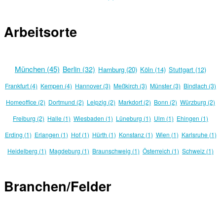
Arbeitsorte
München (45)
Berlin (32)
Hamburg (20)
Köln (14)
Stuttgart (12)
Frankfurt (4)
Kempen (4)
Hannover (3)
Meßkirch (3)
Münster (3)
Bindlach (3)
Homeoffice (2)
Dortmund (2)
Leipzig (2)
Markdorf (2)
Bonn (2)
Würzburg (2)
Freiburg (2)
Halle (1)
Wiesbaden (1)
Lüneburg (1)
Ulm (1)
Ehingen (1)
Erding (1)
Erlangen (1)
Hof (1)
Hürth (1)
Konstanz (1)
Wien (1)
Karlsruhe (1)
Heidelberg (1)
Magdeburg (1)
Braunschweig (1)
Österreich (1)
Schweiz (1)
Branchen/Felder