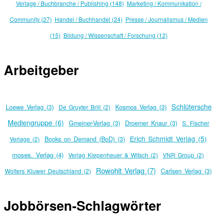
Verlage / Buchbranche / Publishing (148)
Marketing / Kommunikation /
Community (27)
Handel / Buchhandel (24)
Presse / Journalismus / Medien
(15)
Bildung / Wissenschaft / Forschung (12)
Arbeitgeber
Schlütersche
Loewe Verlag (3)
De Gruyter Brill (2)
Kosmos Verlag (3)
Mediengruppe (6)
Gmeiner-Verlag (3)
Droemer Knaur (3)
S. Fischer
Erich Schmidt Verlag (5)
Verlage (2)
Books on Demand (BoD) (3)
moses. Verlag (4)
Verlag Kiepenheuer & Witsch (2)
VNR Group (2)
Rowohlt Verlag (7)
Wolters Kluwer Deutschland (2)
Carlsen Verlag (3)
Jobbörsen-Schlagwörter