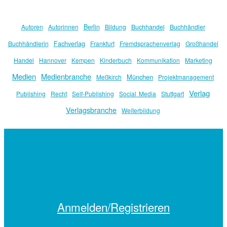
Berlin
Autoren
Autorinnen
Bildung
Buchhandel
Buchhändler
Fachverlag
Buchhändlerin
Frankfurt
Fremdsprachenverlag
Großhandel
Handel
Hannover
Kempen
Kinderbuch
Kommunikation
Marketing
Medien
Medienbranche
München
Meßkirch
Projektmanagement
Verlag
Publishing
Recht
Self-Publishing
Social Media
Stuttgart
Verlagsbranche
Weiterbildung
Anmelden/Registrieren