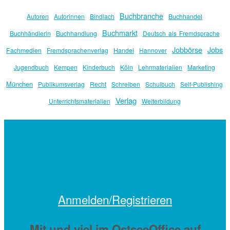
Buchbranche
Autoren
Autorinnen
Bindlach
Buchhandel
Buchmarkt
Buchhändlerin
Buchhandlung
Deutsch als Fremdsprache
Jobbörse
Jobs
Fachmedien
Fremdsprachenverlag
Handel
Hannover
Jugendbuch
Kempen
Kinderbuch
Köln
Lehrmaterialien
Marketing
München
Publikumsverlag
Recht
Schreiben
Schulbuch
Self-Publishing
Verlag
Unterrichtsmaterialien
Weiterbildung
Anmelden/Registrieren
Mit
und viel
im OstseeOffice auf