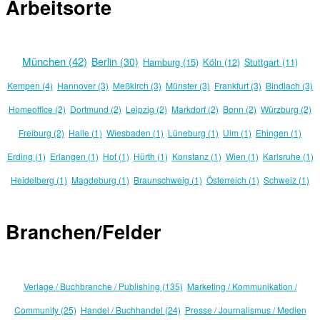
Arbeitsorte
München (42)
Berlin (30)
Hamburg (15)
Köln (12)
Stuttgart (11)
Kempen (4)
Hannover (3)
Meßkirch (3)
Münster (3)
Frankfurt (3)
Bindlach (3)
Homeoffice (2)
Dortmund (2)
Leipzig (2)
Markdorf (2)
Bonn (2)
Würzburg (2)
Freiburg (2)
Halle (1)
Wiesbaden (1)
Lüneburg (1)
Ulm (1)
Ehingen (1)
Erding (1)
Erlangen (1)
Hof (1)
Hürth (1)
Konstanz (1)
Wien (1)
Karlsruhe (1)
Heidelberg (1)
Magdeburg (1)
Braunschweig (1)
Österreich (1)
Schweiz (1)
Branchen/Felder
Verlage / Buchbranche / Publishing (135)
Marketing / Kommunikation /
Community (25)
Handel / Buchhandel (24)
Presse / Journalismus / Medien