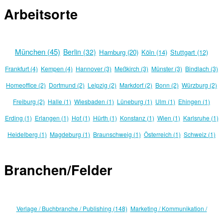
Arbeitsorte
München (45)
Berlin (32)
Hamburg (20)
Köln (14)
Stuttgart (12)
Frankfurt (4)
Kempen (4)
Hannover (3)
Meßkirch (3)
Münster (3)
Bindlach (3)
Homeoffice (2)
Dortmund (2)
Leipzig (2)
Markdorf (2)
Bonn (2)
Würzburg (2)
Freiburg (2)
Halle (1)
Wiesbaden (1)
Lüneburg (1)
Ulm (1)
Ehingen (1)
Erding (1)
Erlangen (1)
Hof (1)
Hürth (1)
Konstanz (1)
Wien (1)
Karlsruhe (1)
Heidelberg (1)
Magdeburg (1)
Braunschweig (1)
Österreich (1)
Schweiz (1)
Branchen/Felder
Verlage / Buchbranche / Publishing (148)
Marketing / Kommunikation /