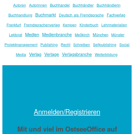
Autoren
Autorinnen
Buchhandel
Buchhändler
Buchhändlerin
Buchmarkt
Fachverlag
Buchhandlung
Deutsch als Fremdsprache
Frankfurt
Fremdsprachenverlag
Kempen
Kinderbuch
Lehrmaterialien
Medien
Medienbranche
München
Lektorat
Meßkirch
Münster
Projektmanagement
Publishing
Recht
Schreiben
Selfpublishing
Social
Verlag
Verlage
Verlagsbranche
Media
Weiterbildung
Anmelden/Registrieren
Mit
und viel
im OstseeOffice auf