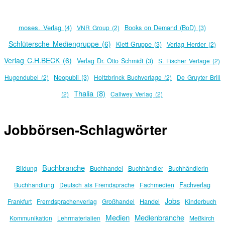
moses. Verlag (4)
VNR Group (2)
Books on Demand (BoD) (3)
Schlütersche Mediengruppe (6)
Klett Gruppe (3)
Verlag Herder (2)
Verlag C.H.BECK (6)
Verlag Dr. Otto Schmidt (3)
S. Fischer Verlage (2)
Hugendubel (2)
Neopubli (3)
Holtzbrinck Buchverlage (2)
De Gruyter Brill
Thalia (8)
(2)
Callwey Verlag (2)
Jobbörsen-Schlagwörter
Buchbranche
Bildung
Buchhandel
Buchhändler
Buchhändlerin
Fachverlag
Buchhandlung
Deutsch als Fremdsprache
Fachmedien
Jobs
Frankfurt
Fremdsprachenverlag
Großhandel
Handel
Kinderbuch
Medien
Medienbranche
Kommunikation
Lehrmaterialien
Meßkirch