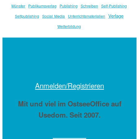
Münster
Publikumsverlag
Publishing
Schreiben
Self-Publishing
Verlage
Selfpublishing
Social Media
Unterrichtsmaterialien
Weiterbildung
Anmelden/Registrieren
Mit
und viel
im OstseeOffice auf
Usedom. Seit 2007.