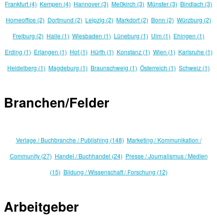
Frankfurt (4)
Kempen (4)
Hannover (3)
Meßkirch (3)
Münster (3)
Bindlach (3)
Homeoffice (2)
Dortmund (2)
Leipzig (2)
Markdorf (2)
Bonn (2)
Würzburg (2)
Freiburg (2)
Halle (1)
Wiesbaden (1)
Lüneburg (1)
Ulm (1)
Ehingen (1)
Erding (1)
Erlangen (1)
Hof (1)
Hürth (1)
Konstanz (1)
Wien (1)
Karlsruhe (1)
Heidelberg (1)
Magdeburg (1)
Braunschweig (1)
Österreich (1)
Schweiz (1)
Branchen/Felder
Verlage / Buchbranche / Publishing (148)
Marketing / Kommunikation /
Community (27)
Handel / Buchhandel (24)
Presse / Journalismus / Medien
(15)
Bildung / Wissenschaft / Forschung (12)
Arbeitgeber