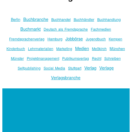
Buchbranche
Berlin
Buchhandel
Buchhändler
Buchhandlung
Buchmarkt
Deutsch als Fremdsprache
Fachmedien
Jobbörse
Fremdsprachenverlag
Hamburg
Jugendbuch
Kempen
Medien
München
Kinderbuch
Lehrmaterialien
Marketing
Meßkirch
Münster
Projektmanagement
Publikumsverlag
Recht
Schreiben
Verlag
Verlage
Selfpublishing
Social Media
Stuttgart
Verlagsbranche