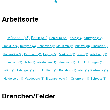
(5)
Arbeitsorte
München (45)
Berlin (31)
Hamburg (20)
Köln (14)
Stuttgart (12)
Frankfurt (4)
Kempen (4)
Hannover (3)
Meßkirch (3)
Münster (3)
Bindlach (3)
Homeoffice (2)
Dortmund (2)
Leipzig (2)
Markdorf (2)
Bonn (2)
Würzburg (2)
Freiburg (2)
Halle (1)
Wiesbaden (1)
Lüneburg (1)
Ulm (1)
Ehingen (1)
Erding (1)
Erlangen (1)
Hof (1)
Hürth (1)
Konstanz (1)
Wien (1)
Karlsruhe (1)
Heidelberg (1)
Magdeburg (1)
Braunschweig (1)
Österreich (1)
Schweiz (1)
Branchen/Felder