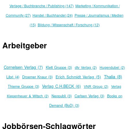
Verlage / Buchbranche / Publishing (147)
Marketing / Kommunikation /
Community (27)
Handel / Buchhandel (24)
Presse / Journalismus / Medien
(15)
Bildung / Wissenschaft / Forschung (12)
Arbeitgeber
Cornelsen Verlag (7)
Klett Gruppe (3)
dtv Verlag (2)
Hugendubel (2)
Thalia (8)
Libri (4)
Erich Schmidt Verlag (5)
Droemer Knaur (3)
Verlag C.H.BECK (6)
Thieme Gruppe (3)
VNR Group (2)
Verlag
Kiepenheuer & Witsch (2)
Neopubli (3)
Carlsen Verlag (3)
Books on
Demand (BoD) (3)
Jobbörsen-Schlagwörter