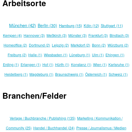
Arbeitsorte
München (42)
Berlin (30)
Hamburg (15)
Köln (12)
Stuttgart (11)
Kempen (4)
Hannover (3)
Meßkirch (3)
Münster (3)
Frankfurt (3)
Bindlach (3)
Homeoffice (2)
Dortmund (2)
Leipzig (2)
Markdorf (2)
Bonn (2)
Würzburg (2)
Freiburg (2)
Halle (1)
Wiesbaden (1)
Lüneburg (1)
Ulm (1)
Ehingen (1)
Erding (1)
Erlangen (1)
Hof (1)
Hürth (1)
Konstanz (1)
Wien (1)
Karlsruhe (1)
Heidelberg (1)
Magdeburg (1)
Braunschweig (1)
Österreich (1)
Schweiz (1)
Branchen/Felder
Verlage / Buchbranche / Publishing (135)
Marketing / Kommunikation /
Community (25)
Handel / Buchhandel (24)
Presse / Journalismus / Medien