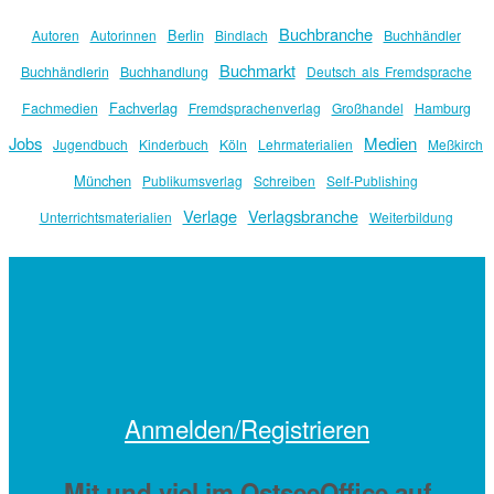
Buchbranche
Berlin
Autoren
Autorinnen
Bindlach
Buchhändler
Buchmarkt
Buchhändlerin
Buchhandlung
Deutsch als Fremdsprache
Fachverlag
Fachmedien
Fremdsprachenverlag
Großhandel
Hamburg
Jobs
Medien
Jugendbuch
Kinderbuch
Köln
Lehrmaterialien
Meßkirch
München
Publikumsverlag
Schreiben
Self-Publishing
Verlage
Verlagsbranche
Unterrichtsmaterialien
Weiterbildung
Anmelden/Registrieren
Mit
und viel
im OstseeOffice auf