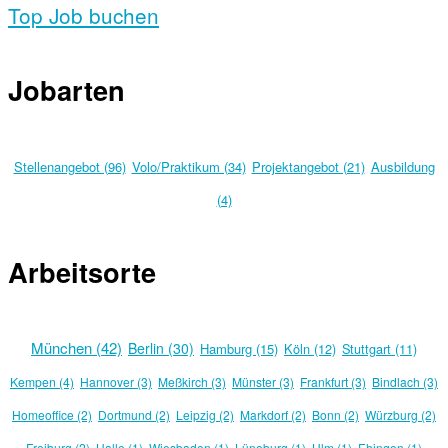
Top Job buchen
Jobarten
Stellenangebot (96)
Volo/Praktikum (34)
Projektangebot (21)
Ausbildung
(4)
Arbeitsorte
München (42)
Berlin (30)
Hamburg (15)
Köln (12)
Stuttgart (11)
Kempen (4)
Hannover (3)
Meßkirch (3)
Münster (3)
Frankfurt (3)
Bindlach (3)
Homeoffice (2)
Dortmund (2)
Leipzig (2)
Markdorf (2)
Bonn (2)
Würzburg (2)
Freiburg (2)
Halle (1)
Wiesbaden (1)
Lüneburg (1)
Ulm (1)
Ehingen (1)