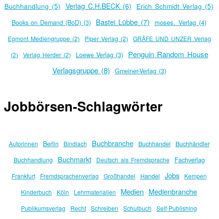
Verlag C.H.BECK (6)
Buchhandlung (5)
Erich Schmidt Verlag (5)
Bastei Lübbe (7)
moses. Verlag (4)
Books on Demand (BoD) (3)
Egmont Mediengruppe (2)
Piper Verlag (2)
GRÄFE UND UNZER Verlag
Penguin Random House
(2)
Verlag Herder (2)
Loewe Verlag (3)
Verlagsgruppe (8)
Gmeiner-Verlag (3)
Jobbörsen-Schlagwörter
Buchbranche
Berlin
Autorinnen
Bindlach
Buchhandel
Buchhändler
Buchmarkt
Fachverlag
Buchhandlung
Deutsch als Fremdsprache
Jobs
Frankfurt
Fremdsprachenverlag
Großhandel
Handel
Kempen
Medien
Medienbranche
Kinderbuch
Köln
Lehrmaterialien
Publikumsverlag
Recht
Schreiben
Schulbuch
Self-Publishing