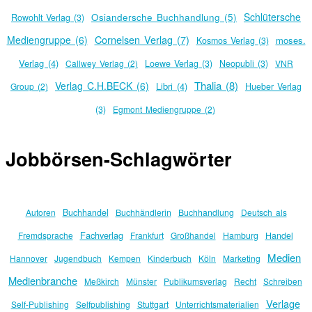
Schlütersche
Osiandersche Buchhandlung (5)
Rowohlt Verlag (3)
Cornelsen Verlag (7)
Mediengruppe (6)
moses.
Kosmos Verlag (3)
Verlag (4)
Callwey Verlag (2)
Loewe Verlag (3)
Neopubli (3)
VNR
Thalia (8)
Verlag C.H.BECK (6)
Libri (4)
Group (2)
Hueber Verlag
(3)
Egmont Mediengruppe (2)
Jobbörsen-Schlagwörter
Autoren
Buchhandel
Buchhändlerin
Buchhandlung
Deutsch als
Fachverlag
Fremdsprache
Frankfurt
Großhandel
Hamburg
Handel
Medien
Hannover
Jugendbuch
Kempen
Kinderbuch
Köln
Marketing
Medienbranche
Meßkirch
Münster
Publikumsverlag
Recht
Schreiben
Verlage
Self-Publishing
Selfpublishing
Stuttgart
Unterrichtsmaterialien