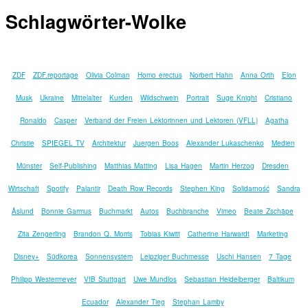
Schlagwörter-Wolke
ZDF
ZDF.reportage
Olivia Colman
Homo erectus
Norbert Hahn
Anna Orth
Elon
Musk
Ukraine
Mittelalter
Kurden
Wildschwein
Portrait
Suge Knight
Cristiano
Ronaldo
Casper
Verband der Freien Lektorinnen und Lektoren (VFLL)
Agatha
Christie
SPIEGEL TV
Architektur
Juergen Boos
Alexander Lukaschenko
Medien
Münster
Self-Publishing
Matthias Matting
Lisa Hagen
Martin Herzog
Dresden
Wirtschaft
Spotify
Palantir
Death Row Records
Stephen King
Solidarność
Sandra
Åslund
Bonnie Garmus
Buchmarkt
Autos
Buchbranche
Vimeo
Beate Zschäpe
Zita Zengerling
Brandon Q. Morris
Tobias Kiwitt
Catherine Harwardt
Marketing
Disney+
Südkorea
Sonnensystem
Leipziger Buchmesse
Uschi Hansen
7 Tage
Philipp Westermeyer
VfB Stuttgart
Uwe Mundlos
Sebastian Heidelberger
Baltikum
Ecuador
Alexander Tieg
Stephan Lamby