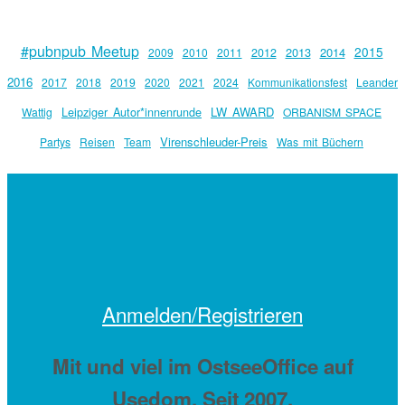
#pubnpub Meetup
2015
2013
2014
2009
2010
2011
2012
2016
2017
2018
2019
2020
2021
2024
Kommunikationsfest
Leander
Leipziger Autor*innenrunde
LW AWARD
Wattig
ORBANISM SPACE
Virenschleuder-Preis
Partys
Reisen
Team
Was mit Büchern
Anmelden/Registrieren
Mit
und viel
im OstseeOffice auf
Usedom. Seit 2007.