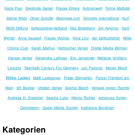
Karla Paul
Sieglinde Geisel
Frauke Ehlers
Autorenwelt
Torine Mattutat
Selma Wels
Oliver Schütte
Beemgee.com
Amnesty International
Kurt
Wolff Stiftung
Selfpublisher-Verband
Nilz Bokelberg
Jim Avignon
April
Wynter
Anne Seubert
Frauke Vollmer
Nina Linz
der selfpublisher
Write
Choice Club
Sarah Malhus
Verbrecher Verlag
Digital Media Women
Hanser Verlag
Alexandra Lethgau
Eric Jarosinski
Melanie Vogltanz
Leipzig
Twentieth Century Fox Germany
Juri Pavlovic
Marah Woolf
Wibke Ladwig
Matti Laaksonen
Prater Biergarten
Polizei Frankfurt am
Main
Idil Baydar
Ullstein Verlag
Sophie Bleich
Verlage gegen Rechts
Andreas H. Drescher
Sascha Lobo
Nikola Richter
Johannes Korten
Deichdeern
Queer Media Society
Katharina Bendixen
Kategorien