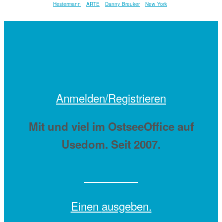
Hestermann
ARTE
Danny Breuker
New York
Anmelden/Registrieren
Mit
und viel
im OstseeOffice auf
Usedom. Seit 2007.
Einen
ausgeben.