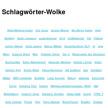
Schlagwörter-Wolke
Alfred-Wegener-Institut
Otto Group
Gruppe Wagner
Mit offenen Karten
Andy
Samberg
Sarah Lippasson
auslandsjournal
2018
Großbritannien
Kiel
Freiburg
Jochen Klepper
Homo sapiens
Marcus Wilhelm
Deutschlandfunk (DLF)
KI
Jaya
Mirani
Susanne Brand
Wien
Christoph Dohne
Gen Z
Börsenverein des Deutschen
Buchhandels
Sahra Wagenknecht
Alexander Meyering
Karlotta Lehnert
Kelten
Stephen King
Sophie Bleich
Papua-Neuguinea
Jeff Goldblum
3sat
Schreiben
Wälder
MDR Investigativ
Bookwire
Lukas Augustin
Bildung
swissmiss
Astronomie
Kongo
Katharina Platz
Karriere
Weltgesundheitsorganisation (WHO)
Mali
Weiterbildung
Susanne Zeyse
Katharina Vorndran
Tobias Kiwitt
Autorin
STRG_F
Sofia Coppola
Portrait
Tiger
Torine Mattutat
BücherFrauen
Brasilien
Christian