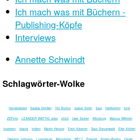
Ich mach was mit Büchern -
Publishing-Köpfe
Interviews
Annette Schwindt
Schlagwörter-Wolke
Handelsblatt
Saskia Dreßler
Tim Burton
Isabel Ströh
3sat
Haftbefehl
funk
ZDFinfo
LEANDER WATTIG Jobs
2023
Uwe Seeler
Würzburg
Marcus Wilhelm
Insekten
Island
Indien
Martin Herzog
Erich Kästner
Sissi Steuerwald
Eike Köhler
Dwayne Johnson
Luxemburg
Mannheim
WELT
Palantir
Baden-Baden
David