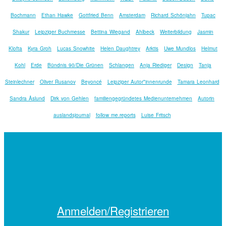
Bochmann
Ethan Hawke
Gottfried Benn
Amsterdam
Richard Schönjahn
Tupac
Shakur
Leipziger Buchmesse
Bettina Wiegand
Ahlbeck
Weiterbildung
Jasmin
Klofta
Kyra Groh
Lucas Snowhite
Helen Daughtrey
Arktis
Uwe Mundlos
Helmut
Kohl
Erde
Bündnis 90/Die Grünen
Schlangen
Anja Riediger
Design
Tanja
Steinlechner
Oliver Rusanov
Beyoncé
Leipziger Autor*innenrunde
Tamara Leonhard
Sandra Åslund
Dirk von Gehlen
familiengegründetes Medienunternehmen
Autorin
auslandsjournal
follow me.reports
Luise Fritsch
Anmelden/Registrieren