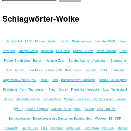
Schlagwörter-Wolke
Friedrich Ani
2013
Michael Löseke
Bitcoin
Niedersachsen
Leander Wattig
Ryan
Reynolds
Thomas Mann
Insekten
Esra Özer
Robert De Niro
Homo sapiens
Polen
Frauen-Bundesliga
Bansin
Henning Zülch
Sandra Åslund
Autorinnen
Erpressung
NDR
Autorin
Elon Musk
Isabel Ströh
Karin Seven
Venedig
Politik
Frankfurter
Allgemeine Zeitung (FAZ)
NATO
RBB
Bommersheim Consulting
Bianca Claßen (Bibi)
Publishing
Yann Thönnessen
Pluto
Disney
Friederike Haedecke
Julian Windscheid
Reisen
Maximilian Pieper
Schauspieler
Verband der Freien Lektorinnen und Lektoren
(VFLL)
Philipp Kappius
Gottfried Benn
2019
Gallien
ZEIT ONLINE
Kommunikation
Börsenverein des Deutschen Buchhandels
Wacken
KI
FDP
Kriminalität
Isabell Beer
FIFA
Jobbörse
Anton Zirk
Balenciaga
Ole Liebl
Marcus