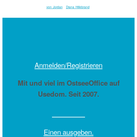
von Jordan
Diana Hillebrand
Anmelden/Registrieren
Mit
und viel
im OstseeOffice auf
Usedom. Seit 2007.
Einen
ausgeben.