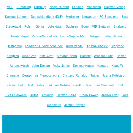
MDR
Publishing
Duisburg
Nadja Hübner
Lettland
Menschen
Haymon Verlag
Karlotta Lehnert
Deutschlandfunk (DLF)
Mediziner
Norwegen
FC Barcelona
Sissi
Steuerwald
Polen
Görlitz
Usbekistan
Sachsen
Bonn
VfB Stuttgart
Stralsund
Svenja Nagel
Papua-Neuguinea
Laura-Sophie Nied
Telegram
Nina Hagen
Instagram
Leipziger Autor*innenrunde
Klimawandel
Agatha Christie
storytone
Sängerin
Kyra Groh
Esra Özer
Stefanie Hohn
Palantir
Wladimir Putin
Roman
Abramowitsch
John Doman
Vicky Janke
Kommunikation
Kanada
Klaus-W.
Bramann
Deutsch als Fremdsprache
Cristiano Ronaldo
Twitter
Joana Kohlstedt
Gesundheit
David Diwiak
Dirk von Gehlen
Credit Suisse
Jan Stremmel
Tokio
Lucas Snowhite
Autos
Antarktis
Carmen Salas
Ethan Hawke
Jasmin Riter
Jana
Kleemann
Jochen Breyer