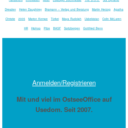
Dresden
Helen Daughtrey
Bramann – Verlag und Beratung
Martin Herzog
Agatha
Christie
2005
Marion Kempe
Türkei
Maya Rudolph
Usbekistan
Colin McLaren
HR
Hiphop
Pilze
BASF
Spitzbergen
Gottfried Benn
Anmelden/Registrieren
Mit
und viel
im OstseeOffice auf
Usedom. Seit 2007.