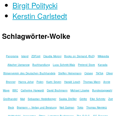
Birgit Politycki
Kerstin Carlstedt
Schlagwörter-Wolke
Panorama
Island
ZDFzeit
Claudia Moroni
Books on Demand (BoD)
Wikipedia
Alischer Usmanow
Buchhandlung
Luca Schmitt-Walz
Pretend Store
Kanada
Börsenverein des Deutschen Buchhandels
Steffen Heinemann
Ostsee
TikTok
Oliver
Bronner
Hanns Johst
Polen
Karin Seven
Harald Lesch
Thomas Mann
Annie
Waye
BBC
Catherine Harwardt
David Bochmann
Michael Löseke
Bundestagswahl
Großhandel
Mali
Sebastian Heidelberger
Saskia Dreßler
Görlitz
Eike Schmitz
Zoë
Beck
Bramann – Verlag und Beratung
Neil Gaiman
Tokio
Thomas Niemietz
Haftbefehl
Innovation
Ritter
Leipziger Buchmesse
The D.O.C.
SG Dynamo