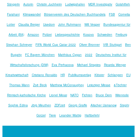
Sängerin
Autorin
Christin Juchheim
Ludwigshafen
MDR Investigativ
Golshifteh
Farahani
Klimawandel
Börsenverein des Deutschen Buchhandels
FSB
Cornelia
Lotter
Claudia Berger
Usedom
John Ruhrmann
Will Vesper
Bundesagentur für
Arbeit (BA)
Amazon
Polizei
Liebesgeschichte
Kosovo
Schweden
Freiburg
Stephan Schreyer
FIFA World Cup Qatar 2022
Oliver Bronner
VfB Stuttgart
Ben
Bugatty
FC Bayern München
Matthäus Cygan
2022
Deutsches Institut für
Wirtschaftsforschung (DIW)
Eva Perhacova
Michael Stragies
Ricarda Wenge
Kreativwirtschaft
Cristiano Ronaldo
HR
Publikumsverlag
Klöster
Schlangen
EU
Thomas Mann
Zoë Beck
Matthew McConaughey
Leipziger Messe
&Töchter
Römisch-katholische Kirche
Lionel Messi
NATO
Fichten
Bruce Dern
Wienrode
Sophie Edina
Jörg Meuthen
ZDFzeit
Georg Graffe
Alischer Usmanow
Stephi
Gotzel
Tiere
Leander Wattig
Haftbefehl