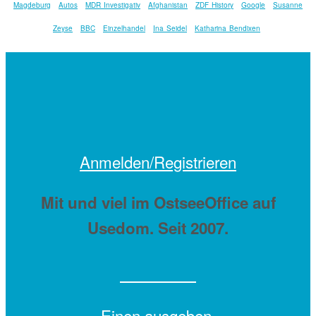
Magdeburg
Autos
MDR Investigativ
Afghanistan
ZDF History
Google
Susanne
Zeyse
BBC
Einzelhandel
Ina Seidel
Katharina Bendixen
Anmelden/Registrieren
Mit
und viel
im OstseeOffice auf
Usedom. Seit 2007.
Einen
ausgeben.