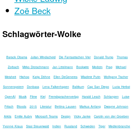
Zoë Beck
Schlagwörter-Wolke
Barack Obama
Julian Windscheid
Die Fantastischen Vier
Donald Trump
Thomas
Zorbach
Mirko Drotschmann
Jan Littelmann
Bookwire
Medizin
Prag
Michael
Meisheit
Hiphop
Katja Döhne
Ellen DeGeneres
Wladimir Putin
Wolfgang Tischer
Sonnensystem
Donbass
Lena Falkenhagen
Baltikum
Cap San Diego
Lucia Herbst
OpenAI
Musik
Filme
Kiel
Fremdsprachenverlag
Harald Lesch
Schlangen
Luise
Fritsch
Bloods
2015
Literatur
Bettina Lausen
Markus Anfang
Dwayne Johnson
Arktis
Emilie Aubry
Microsoft Teams
Design
Vicky Janke
Carolin von der Groeben
Yvonne Kraus
Sissi Steuerwald
Indien
Russland
Schweden
Tiger
Medienbranche