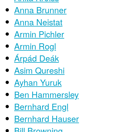
Anna Brunner
Anna Neistat
Armin Pichler
Armin Rogl
Árpád Deák
Asim Qureshi
Ayhan Yuruk
Ben Hammersley
Bernhard Engl
Bernhard Hauser
Bill Browning