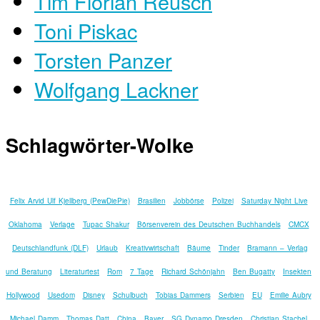
Tim Florian Reusch
Toni Piskac
Torsten Panzer
Wolfgang Lackner
Schlagwörter-Wolke
Felix Arvid Ulf Kjellberg (PewDiePie)
Brasilien
Jobbörse
Polizei
Saturday Night Live
Oklahoma
Verlage
Tupac Shakur
Börsenverein des Deutschen Buchhandels
CMCX
Deutschlandfunk (DLF)
Urlaub
Kreativwirtschaft
Bäume
Tinder
Bramann – Verlag
und Beratung
Literaturtest
Rom
7 Tage
Richard Schönjahn
Ben Bugatty
Insekten
Hollywood
Usedom
Disney
Schulbuch
Tobias Dammers
Serbien
EU
Emilie Aubry
Michael Damm
Thomas Datt
China
Bayer
SG Dynamo Dresden
Christian Stachel