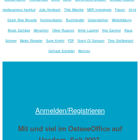
mediacampus frankfurt
Julia Hombach
Thilo Mischke
MDR Investigativ
Frauen
2016
Death Row Records
Kommunikation
Buchhändler
Gelsenkirchen
Weiterbildung
Beate Zschäpe
Menschen
Oliver Rusanov
Armin Laschet
Kira Gantner
Klaus
Scherer
Marko Rösseler
Suge Knight
FDP
Scent Of Sarcasm
Timo Großpietsch
Gerhard Schröder
Wohnen
Anmelden/Registrieren
Mit
und viel
im OstseeOffice auf
Usedom. Seit 2007.