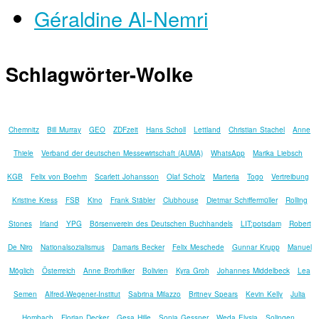
Géraldine Al-Nemri
Schlagwörter-Wolke
Chemnitz
Bill Murray
GEO
ZDFzeit
Hans Scholl
Lettland
Christian Stachel
Anne
Thiele
Verband der deutschen Messewirtschaft (AUMA)
WhatsApp
Marika Liebsch
KGB
Felix von Boehm
Scarlett Johansson
Olaf Scholz
Marteria
Togo
Vertreibung
Kristine Kress
FSB
Kino
Frank Stäbler
Clubhouse
Dietmar Schiffermüller
Rolling
Stones
Irland
YPG
Börsenverein des Deutschen Buchhandels
LIT:potsdam
Robert
De Niro
Nationalsozialismus
Damaris Becker
Felix Meschede
Gunnar Krupp
Manuel
Möglich
Österreich
Anne Brorhilker
Bolivien
Kyra Groh
Johannes Middelbeck
Lea
Semen
Alfred-Wegener-Institut
Sabrina Milazzo
Britney Spears
Kevin Kelly
Julia
Hombach
Florian Decker
Gesa Hille
Sonia Gessner
Weda Elysia
Solingen