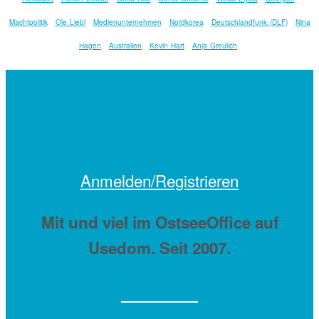
Machtpolitik
Ole Liebl
Medienunternehmen
Nordkorea
Deutschlandfunk (DLF)
Nina
Hagen
Australien
Kevin Hart
Anja Greulich
Anmelden/Registrieren
Mit
und viel
im OstseeOffice auf
Usedom. Seit 2007.