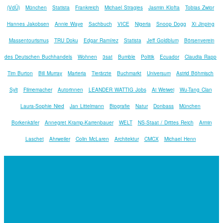
(VdÜ)
München
Statista
Frankreich
Michael Stragies
Jasmin Klofta
Tobias Zwior
Hannes Jakobsen
Annie Waye
Sachbuch
VICE
Nigeria
Snoop Dogg
Xi Jinping
Massentourismus
TRU Doku
Edgar Ramírez
Statista
Jeff Goldblum
Börsenverein
des Deutschen Buchhandels
Wohnen
3sat
Bumble
Politik
Ecuador
Claudia Rapp
Tim Burton
Bill Murray
Marteria
Tierärzte
Buchmarkt
Universum
Astrid Böhmisch
Sylt
Filmemacher
Autorinnen
LEANDER WATTIG Jobs
Ai Weiwei
Wu-Tang Clan
Laura-Sophie Nied
Jan Littelmann
Biografie
Natur
Donbass
München
Borkenkäfer
Annegret Kramp-Karrenbauer
WELT
NS-Staat / Drittes Reich
Armin
Laschet
Ahrweiler
Colin McLaren
Architektur
CMCX
Michael Henn