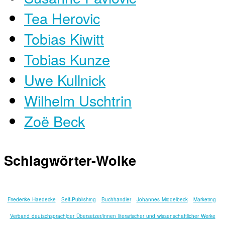
Tea Herovic
Tobias Kiwitt
Tobias Kunze
Uwe Kullnick
Wilhelm Uschtrin
Zoë Beck
Schlagwörter-Wolke
Friederike Haedecke
Self-Publishing
Buchhändler
Johannes Middelbeck
Marketing
Verband deutschsprachiger Übersetzer/innen literarischer und wissenschaftlicher Werke