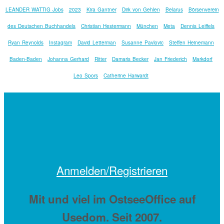
LEANDER WATTIG Jobs
2023
Kira Gantner
Dirk von Gehlen
Belarus
Börsenverein
des Deutschen Buchhandels
Christian Hestermann
München
Meta
Dennis Leiffels
Ryan Reynolds
Instagram
David Letterman
Susanne Pavlovic
Steffen Heinemann
Baden-Baden
Johanna Gerhard
Ritter
Damaris Becker
Jan Friederich
Markdorf
Leo Spors
Catherine Harwardt
Anmelden/Registrieren
Mit
und viel
im OstseeOffice auf
Usedom. Seit 2007.