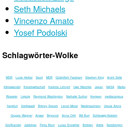
Seth Michaels
Vincenzo Amato
Yosef Podolski
Schlagwörter-Wolke
WDR
Lucia Herbst
Sport
MDR
Golshifteh Farahani
Stephen King
Anett Selle
Klimawandel
Kreativwirtschaft
Karlotta Lehnert
Uwe Nitschke
Japan
NASA
Marko
Rösseler
Leipzig
Raymond Washington
Nathalie Suthor
Kempen
mediacampus
frankfurt
Greifswald
Britney Spears
Lionel Messi
Niedersachsen
Ursula Arens
Gruppe Wagner
Anwar
Beyoncé
Anna Orth
Bill Burr
Schleswig-Holstein
Großhandel
Jobbörse
Petra Blum
Lucas Snowhite
Bolivien
Arktis
Spitzbergen