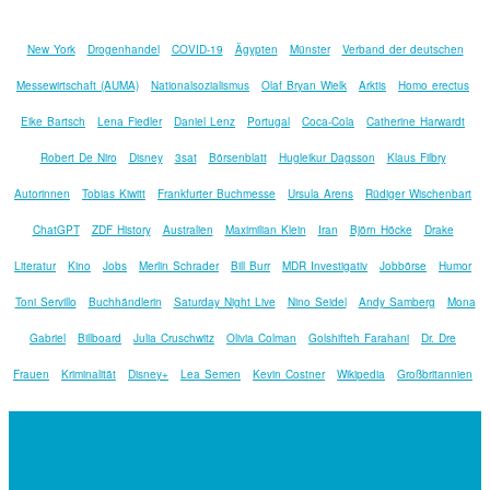
New York
Drogenhandel
COVID-19
Ägypten
Münster
Verband der deutschen
Messewirtschaft (AUMA)
Nationalsozialismus
Olaf Bryan Wielk
Arktis
Homo erectus
Eike Bartsch
Lena Fiedler
Daniel Lenz
Portugal
Coca-Cola
Catherine Harwardt
Robert De Niro
Disney
3sat
Börsenblatt
Hugleikur Dagsson
Klaus Filbry
Autorinnen
Tobias Kiwitt
Frankfurter Buchmesse
Ursula Arens
Rüdiger Wischenbart
ChatGPT
ZDF History
Australien
Maximilian Klein
Iran
Björn Höcke
Drake
Literatur
Kino
Jobs
Merlin Schrader
Bill Burr
MDR Investigativ
Jobbörse
Humor
Toni Servillo
Buchhändlerin
Saturday Night Live
Nino Seidel
Andy Samberg
Mona
Gabriel
Billboard
Julia Cruschwitz
Olivia Colman
Golshifteh Farahani
Dr. Dre
Frauen
Kriminalität
Disney+
Lea Semen
Kevin Costner
Wikipedia
Großbritannien