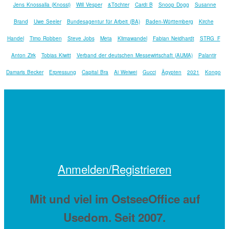
Jens Knossalla (Knossi)
Will Vesper
&Töchter
Cardi B
Snoop Dogg
Susanne
Brand
Uwe Seeler
Bundesagentur für Arbeit (BA)
Baden-Württemberg
Kirche
Handel
Timo Robben
Steve Jobs
Meta
Klimawandel
Fabian Neidhardt
STRG_F
Anton Zirk
Tobias Kiwitt
Verband der deutschen Messewirtschaft (AUMA)
Palantir
Damaris Becker
Erpressung
Capital Bra
Ai Weiwei
Gucci
Ägypten
2021
Kongo
Anmelden/Registrieren
Mit
und viel
im OstseeOffice auf
Usedom. Seit 2007.