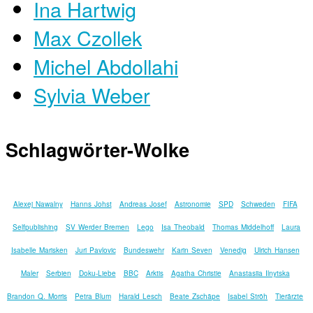
Ina Hartwig
Max Czollek
Michel Abdollahi
Sylvia Weber
Schlagwörter-Wolke
Alexej Nawalny
Hanns Johst
Andreas Josef
Astronomie
SPD
Schweden
FIFA
Selfpublishing
SV Werder Bremen
Lego
Isa Theobald
Thomas Middelhoff
Laura
Isabelle Marisken
Juri Pavlovic
Bundeswehr
Karin Seven
Venedig
Ulrich Hansen
Maler
Serbien
Doku-Liebe
BBC
Arktis
Agatha Christie
Anastasiia Ilnytska
Brandon Q. Morris
Petra Blum
Harald Lesch
Beate Zschäpe
Isabel Ströh
Tierärzte