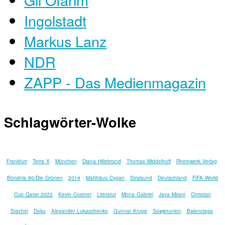
Ingolstadt
Markus Lanz
NDR
ZAPP - Das Medienmagazin
Schlagwörter-Wolke
Frankfurt
Terra X
München
Diana Hillebrand
Thomas Middelhoff
Rheinwerk Verlag
Bündnis 90/Die Grünen
2014
Matthäus Cygan
Stralsund
Deutschland
FIFA World
Cup Qatar 2022
Kevin Costner
Literatur
Mona Gabriel
Jaya Mirani
Christian
Stachel
Doku
Alexander Lukaschenko
Gunnar Krupp
Sowjetunion
Balenciaga