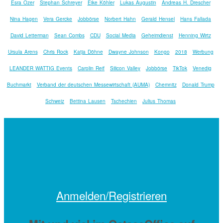
Esra Özer
Stephan Schreyer
Eike Köhler
Lukas Augustin
Andreas H. Drescher
Nina Hagen
Vera Gercke
Jobbörse
Norbert Hahn
Gerald Hensel
Hans Fallada
David Letterman
Sean Combs
CDU
Social Media
Geheimdienst
Henning Wirtz
Ursula Arens
Chris Rock
Katja Döhne
Dwayne Johnson
Kongo
2018
Werbung
LEANDER WATTIG Events
Carolin Reif
Silicon Valley
Jobbörse
TikTok
Venedig
Buchmarkt
Verband der deutschen Messewirtschaft (AUMA)
Chemnitz
Donald Trump
Schweiz
Bettina Lausen
Tschechien
Julius Thomas
Anmelden/Registrieren