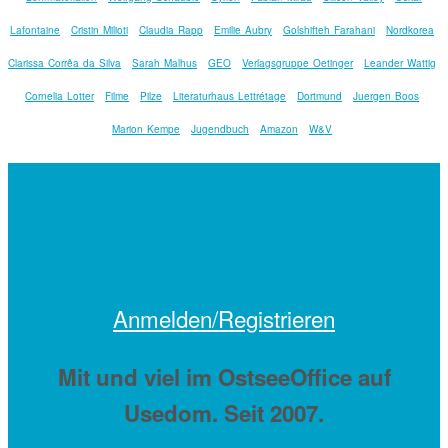
Lafontaine
Cristin Milioti
Claudia Rapp
Emilie Aubry
Golshifteh Farahani
Nordkorea
Clarissa Corrêa da Silva
Sarah Malhus
GEO
Verlagsgruppe Oetinger
Leander Wattig
Cornelia Lotter
Filme
Pilze
Literaturhaus Lettrétage
Dortmund
Juergen Boos
Marion Kempe
Jugendbuch
Amazon
W&V
Anmelden/Registrieren
Mit
und viel
im OstseeOffice auf
Usedom. Seit 2007.