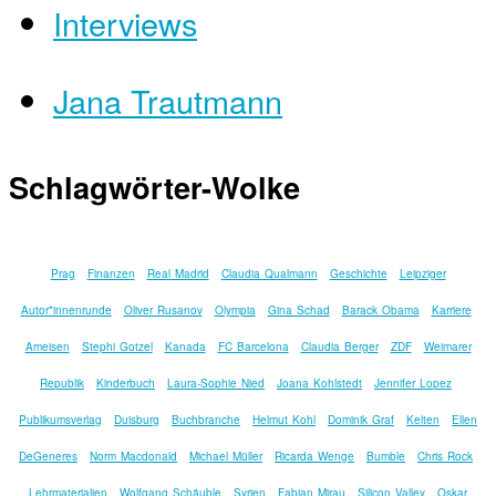
Interviews
Jana Trautmann
Schlagwörter-Wolke
Prag
Finanzen
Real Madrid
Claudia Qualmann
Geschichte
Leipziger
Autor*innenrunde
Oliver Rusanov
Olympia
Gina Schad
Barack Obama
Karriere
Ameisen
Stephi Gotzel
Kanada
FC Barcelona
Claudia Berger
ZDF
Weimarer
Republik
Kinderbuch
Laura-Sophie Nied
Joana Kohlstedt
Jennifer Lopez
Publikumsverlag
Duisburg
Buchbranche
Helmut Kohl
Dominik Graf
Kelten
Ellen
DeGeneres
Norm Macdonald
Michael Müller
Ricarda Wenge
Bumble
Chris Rock
Lehrmaterialien
Wolfgang Schäuble
Syrien
Fabian Mirau
Silicon Valley
Oskar